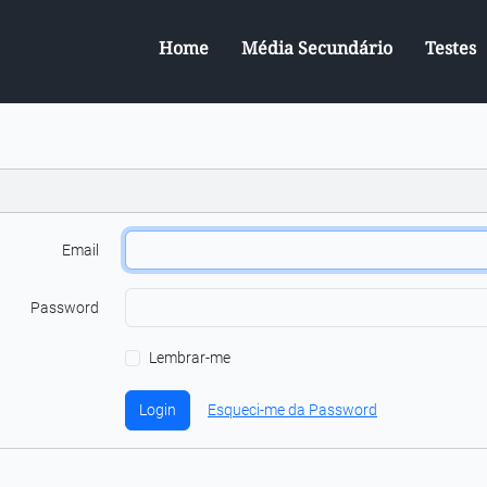
Home
Média Secundário
Testes
Email
Password
Lembrar-me
Login
Esqueci-me da Password